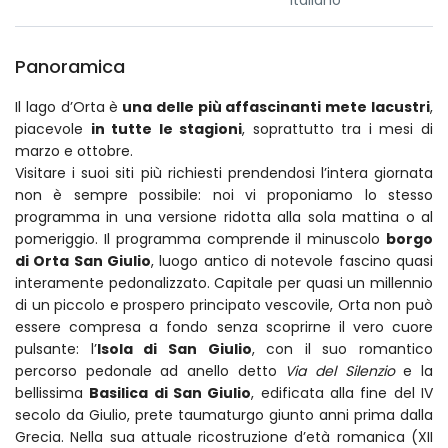
Italiano
Panoramica
Il lago d’Orta è
una delle più affascinanti mete lacustri
,
piacevole
in tutte le stagioni
, soprattutto tra i mesi di
marzo e ottobre.
Visitare i suoi siti più richiesti prendendosi l’intera giornata
non è sempre possibile: noi vi proponiamo lo stesso
programma in una versione ridotta alla sola mattina o al
pomeriggio. Il programma comprende il minuscolo
borgo
di Orta San Giulio
, luogo antico di notevole fascino quasi
interamente pedonalizzato. Capitale per quasi un millennio
di un piccolo e prospero principato vescovile, Orta non può
essere compresa a fondo senza scoprirne il vero cuore
pulsante: l’
Isola di San Giulio
, con il suo romantico
percorso pedonale ad anello detto
Via del Silenzio
e la
bellissima
Basilica di San Giulio
, edificata alla fine del IV
secolo da Giulio, prete taumaturgo giunto anni prima dalla
Grecia. Nella sua attuale ricostruzione d’età romanica (XII