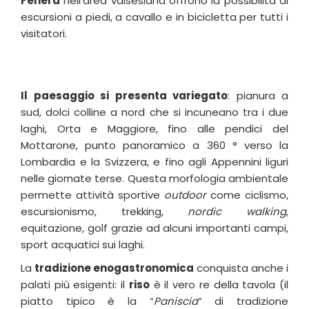
Fenera
nell’area valsesiana offrono la possibilità di
escursioni a piedi, a cavallo e in bicicletta per tutti i
visitatori.
Il paesaggio si presenta variegato
: pianura a
sud, dolci colline a nord che si incuneano tra i due
laghi, Orta e Maggiore, fino alle pendici del
Mottarone, punto panoramico a 360 ° verso la
Lombardia e la Svizzera, e fino agli Appennini liguri
nelle giornate terse. Questa morfologia ambientale
permette attività sportive
outdoor
come ciclismo,
escursionismo, trekking,
nordic walking
,
equitazione, golf grazie ad alcuni importanti campi,
sport acquatici sui laghi.
La
tradizione enogastronomica
conquista anche i
palati più esigenti: il
riso
è il vero re della tavola (il
piatto tipico è la “
Paniscia
” di tradizione