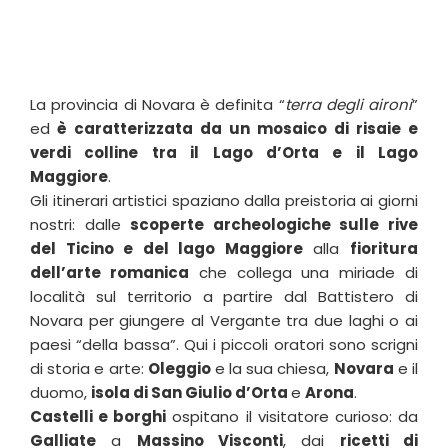
La provincia di Novara è definita “
terra degli aironi
”
ed
è caratterizzata da un mosaico di risaie e
verdi colline tra il Lago d’Orta e il Lago
Maggiore
.
Gli itinerari artistici spaziano dalla preistoria ai giorni
nostri: dalle
scoperte archeologiche sulle rive
del Ticino e del lago Maggiore
alla
fioritura
dell’arte romanica
che collega una miriade di
località sul territorio a partire dal Battistero di
Novara per giungere al Vergante tra due laghi o ai
paesi “della bassa”. Qui i piccoli oratori sono scrigni
di storia e arte:
Oleggio
e la sua chiesa,
Novara
e il
duomo,
isola di San Giulio d’Orta
e
Arona
.
Castelli e borghi
ospitano il visitatore curioso: da
Galliate
a
Massino Visconti
, dai
ricetti di