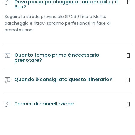
Dove posso parcheggiare l'automobile / il
Bus?
Seguire la strada provinciale SP 299 fino a Mollia;
parcheggio e ritrovi saranno perfezionati in fase di
prenotazione
Quanto tempo prima è necessario
prenotare?
E' obbligatorio prenotare l'itinerario almeno una settimana
prima della data fissata. E' comunque preferibile
Quando è consigliato questo itinerario?
contattare le Guide per accertarsi della disponibilità di
professionisti e servizi
La visita gastronomica con degustazione dei formaggi
valsesiani si può fare tutto l'anno
Termini di cancellazione
Il tour prenotato e cancellato a meno di una settimana
dalla data fissata viene corrisposto del 50%.
Il tour prenotato e cancellato a meno di due giorni dalla