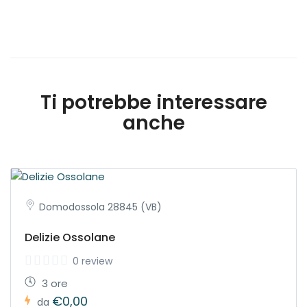
Ti potrebbe interessare
anche
Domodossola 28845 (VB)
Delizie Ossolane
0 review
3 ore
€0,00
da