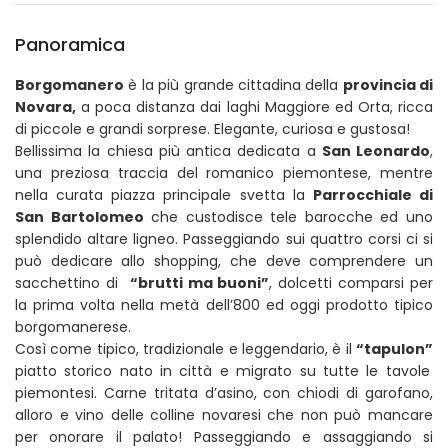
Panoramica
Borgomanero
è la più grande cittadina della
provincia di
Novara,
a poca distanza dai laghi Maggiore ed Orta, ricca
di piccole e grandi sorprese. Elegante, curiosa e gustosa!
Bellissima la chiesa più antica dedicata a
San Leonardo
,
una preziosa traccia del romanico piemontese, mentre
nella curata piazza principale svetta la
Parrocchiale di
San Bartolomeo
che custodisce tele barocche ed uno
splendido altare ligneo. Passeggiando sui quattro corsi ci si
può dedicare allo shopping, che deve comprendere un
sacchettino di
“brutti ma buoni”
, dolcetti comparsi per
la prima volta nella metà dell’800 ed oggi prodotto tipico
borgomanerese.
Così come tipico, tradizionale e leggendario, è il
“tapulon”
piatto storico nato in città e migrato su tutte le tavole
piemontesi. Carne tritata d’asino, con chiodi di garofano,
alloro e vino delle colline novaresi che non può mancare
per onorare il palato! Passeggiando e assaggiando si