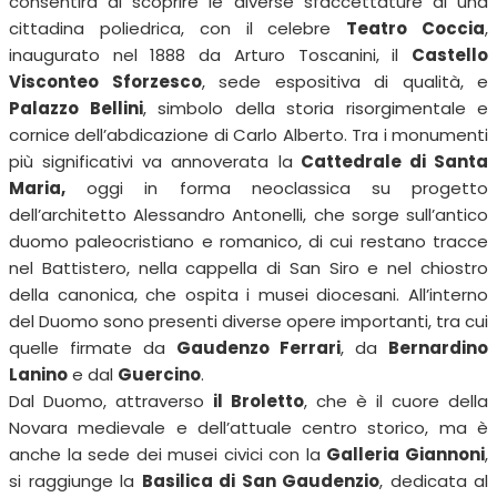
consentirà di scoprire le diverse sfaccettature di una
cittadina poliedrica, con il celebre
Teatro Coccia
,
inaugurato nel 1888 da Arturo Toscanini, il
Castello
Visconteo Sforzesco
, sede espositiva di qualità, e
Palazzo Bellini
, simbolo della storia risorgimentale e
cornice dell’abdicazione di Carlo Alberto. Tra i monumenti
più significativi va annoverata la
Cattedrale di Santa
Maria,
oggi in forma neoclassica su progetto
dell’architetto Alessandro Antonelli, che sorge sull’antico
duomo paleocristiano e romanico, di cui restano tracce
nel Battistero, nella cappella di San Siro e nel chiostro
della canonica, che ospita i musei diocesani. All’interno
del Duomo sono presenti diverse opere importanti, tra cui
quelle firmate da
Gaudenzo Ferrari
, da
Bernardino
Lanino
e dal
Guercino
.
Dal Duomo, attraverso
il Broletto
, che è il cuore della
Novara medievale e dell’attuale centro storico, ma è
anche la sede dei musei civici con la
Galleria Giannoni
,
si raggiunge la
Basilica di San Gaudenzio
, dedicata al