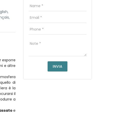
lish,
nçais,
er esporre
mi e altre
atmosfera
quello di
iera è la
urarsi il
rodurre a
passato
e