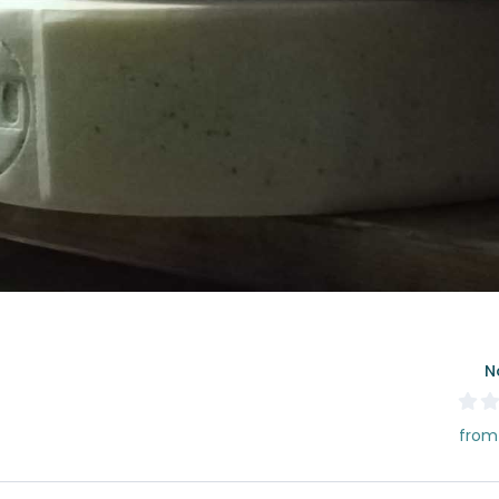
N
from