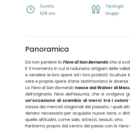
Durata
Tipologia
6/8 ore
Gruppi
Panoramica
Da non perdere la
Fiera di San Bernardo
che si svo
E’ il momento in cui si radunano artigiani delle vallat
e vendere le loro opere ed i loro prodotti. Sculture i
vere e proprie opere d’arte testimoniano le di
verse 
La
Fiera di San Bernardo
nasce dai Walser di Ma
dell’originaria
Fiera dell’Assunta
, che si svolgeva 
un’occasione di scambio di merci tra i coloni
stessa dei mercati stagionali del passato, i quali a
denaro necessario per acquisire nuove terre, o diri
quelle altitudini, come sale, attrezzi, tessuti, vino.
Partiremo proprio dal centro del paese con la
Fiera