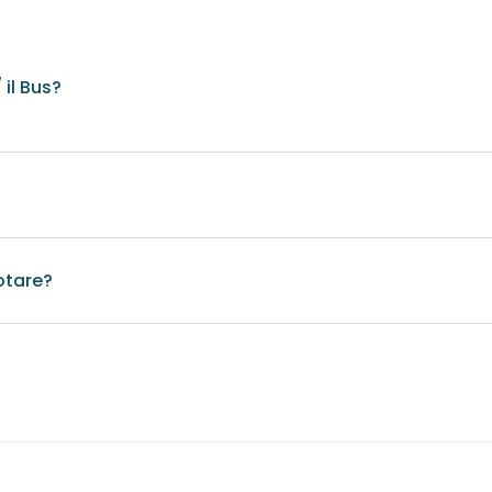
il Bus?
otare?