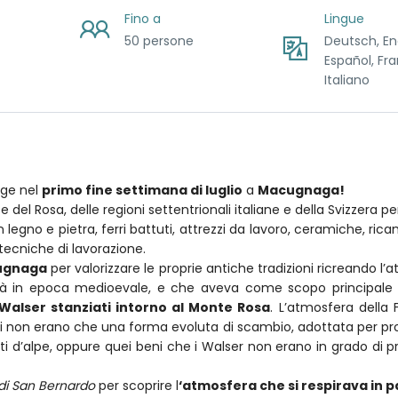
Fino a
Lingue
50 persone
Deutsch, Eng
Español, Fra
Italiano
lge nel
primo fine settimana di luglio
a
Macugnaga!
e del Rosa, delle regioni settentrionali italiane e della Svizzera p
n legno e pietra, ferri battuti, attrezzi da lavoro, ceramiche, rica
tecniche di lavorazione.
cugnaga
per valorizzare le proprie antiche tradizioni ricreando l’
già in epoca medioevale, e che aveva come scopo principale 
 Walser stanziati intorno al Monte Rosa
. L’atmosfera della F
ltri non erano che una forma evoluta di scambio, adottata per proc
tti d’alpe, oppure quei beni che i Walser non erano in grado di p
 di San Bernardo
per scoprire l
‘atmosfera che si respirava in 