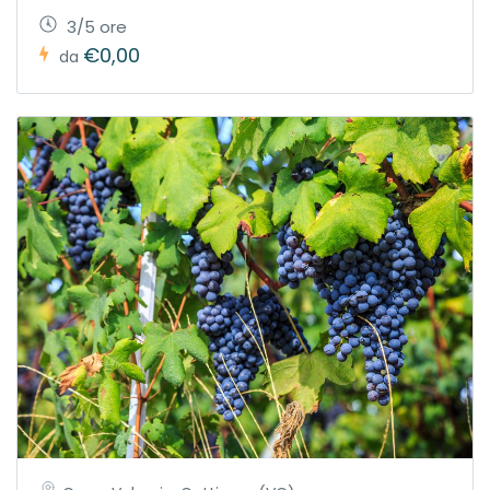
3/5 ore
€0,00
da