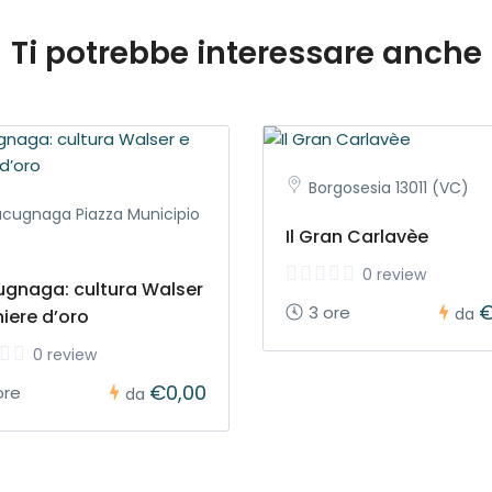
Ti potrebbe interessare anche
Borgosesia 13011 (VC)
cugnaga Piazza Municipio
Il Gran Carlavèe
0 review
gnaga: cultura Walser
€
3 ore
da
niere d’oro
0 review
€0,00
ore
da