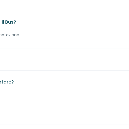
il Bus?
enotazione
'anno
otare?
ttimana prima della data fissata. E' comunque preferibile contatt
ti e servizi
ana dalla data fissata viene corrisposto del 50%.
alla data fissata viene corrisposto per intero.