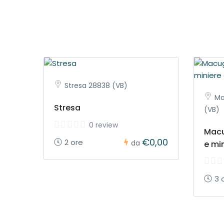
Stresa 28838 (VB)
Ma
Stresa
(VB)
0 review
Macu
€0,00
2 ore
da
e mi
3 