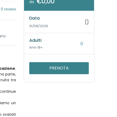
€0,00
da
 0 review
Data
10/08/2026
iano
Adulti
Anni 18+
PRENOTA
icazione
.
ima parte,
ruita tra
 continue
diamo un
 svariati