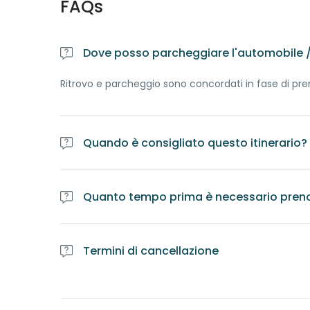
FAQs
Dove posso parcheggiare l'automobile / 
Ritrovo e parcheggio sono concordati in fase di pr
Quando è consigliato questo itinerario?
La visita del Castello di Vintebbio si può fare tutto l
Quanto tempo prima è necessario pren
E' obbligatorio prenotare l'itinerario almeno una se
Guide per accertarsi della disponibilità di professionis
Termini di cancellazione
Il tour prenotato e cancellato a meno di una settim
Il tour prenotato e cancellato a meno di due giorni d