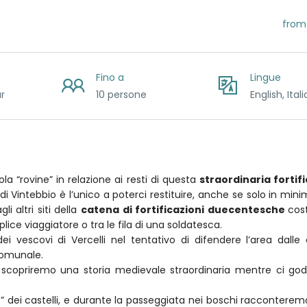
from
Fino a
Lingue
r
10 persone
English, Ital
a “rovine” in relazione ai resti di questa
straordinaria fortif
 di Vintebbio è l’unico a poterci restituire, anche se solo in min
i altri siti della
catena di fortificazioni duecentesche
cost
ce viaggiatore o tra le fila di una soldatesca.
 vescovi di Vercelli nel tentativo di difendere l’area dalle
 comunale.
scopriremo una storia medievale straordinaria mentre ci go
o” dei castelli, e durante la passeggiata nei boschi racconteremo