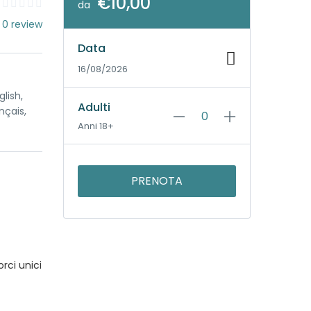
€10,00
da
 0 review
Data
16/08/2026
lish,
Adulti
nçais,
Anni 18+
PRENOTA
rci unici