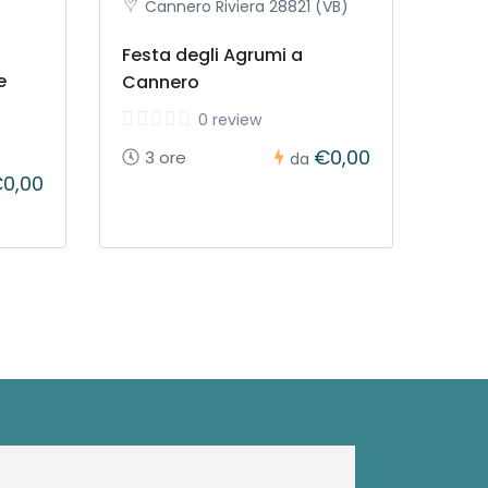
Cannero Riviera 28821 (VB)
Festa degli Agrumi a
e
Cannero
0 review
€0,00
3 ore
da
0,00