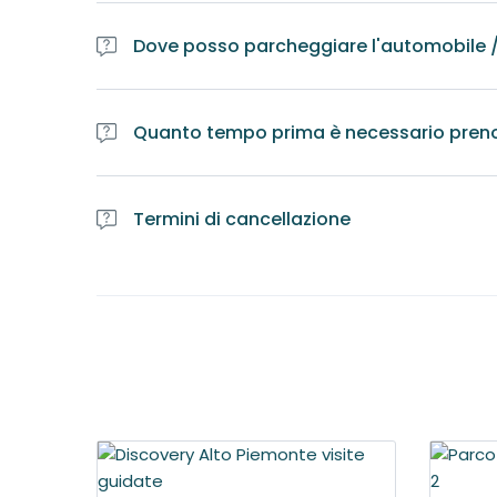
Dove posso parcheggiare l'automobile / 
Ritrovi e parcheggi sono fissati al momento della 
Quanto tempo prima è necessario pren
E' obbligatorio prenotare l'itinerario almeno una se
Guide per accertarsi della disponibilità di professionis
Termini di cancellazione
Il tour prenotato e cancellato a meno di una settim
Il tour prenotato e cancellato a meno di due giorni d