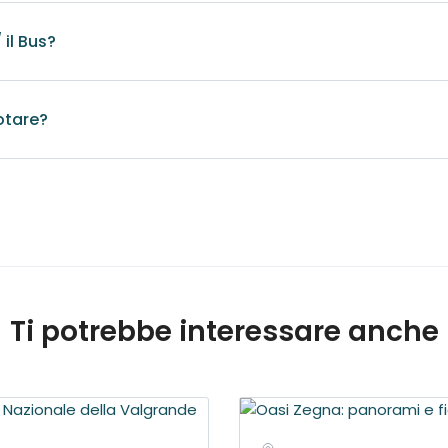
il Bus?
prenotazione
otare?
ttimana prima della data fissata. E' comunque preferibile contatt
ti e servizi
ana dalla data fissata viene corrisposto del 50%.
alla data fissata viene corrisposto per intero.
Ti potrebbe interessare anche