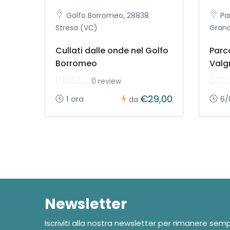
Golfo Borromeo, 28838
Pa
Stresa (VC)
Gran
Cullati dalle onde nel Golfo
Parc
Borromeo
Valg
0 review
€29,00
1 ora
6/
da
Newsletter
Iscriviti alla nostra newsletter per rimanere sem