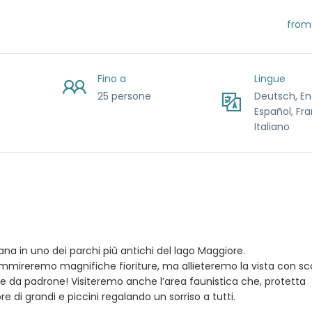
from
Fino a
Lingue
25 persone
Deutsch, Eng
Español, Fra
Italiano
a in uno dei parchi più antichi del lago Maggiore.
ammireremo magnifiche fioriture, ma allieteremo la vista con sco
ue da padrone! Visiteremo anche l’area faunistica che, protetta
re di grandi e piccini regalando un sorriso a tutti.