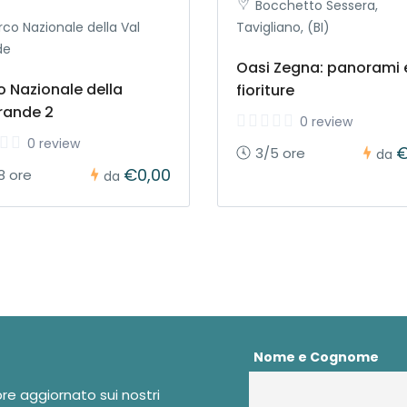
Bocchetto Sessera,
rco Nazionale della Val
Tavigliano, (BI)
de
Oasi Zegna: panorami 
o Nazionale della
fioriture
rande 2
0 review
0 review
€
3/5 ore
da
€0,00
8 ore
da
Nome e Cognome
pre aggiornato sui nostri