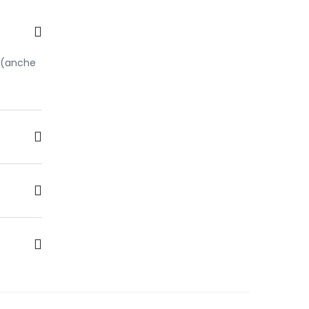
o (anche
e Guide