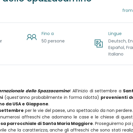
from
Fino a
Lingue
r
50 persone
Deutsch, Eng
Español, Fra
Italiano
ernazionale dello Spazzacamino
! All’inizio di settembre a
San
ni
(quest’anno probabilmente in forma ridotta)
provenienti dal
no da USA e Giappone
.
 settembre
per le vie del paese, uno spettacolo da non perdere.
 numerosi affreschi che adornano le case e le chiese di questa 
esa parrocchiale di Santa Maria Maggiore
. Proseguiremo poi 
le che la caratterizza, anche gli affreschi che sono stati realizz