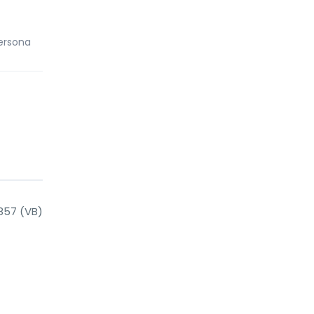
ersona
857 (VB)