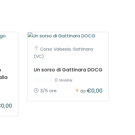
Corso Valsesia, Gattinara
(VC)
n
Un sorso di Gattinara DOCG
alla
0 review
€0,00
3/5 ore
da
0,00