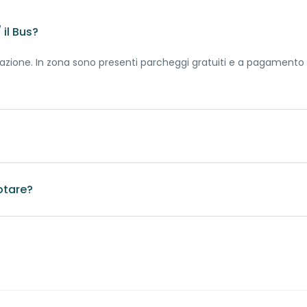
il Bus?
renotazione. In zona sono presenti parcheggi gratuiti e a pagament
zzacamino si può eseguire tutto l'anno.
otare?
e prima della data fissata. E' comunque preferibile contattare l
rvizi
ana dalla data fissata viene corrisposto del 50%.
alla data fissata viene corrisposto per intero.