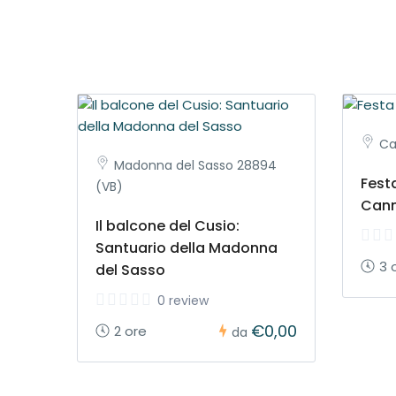
Ca
Madonna del Sasso 28894
Fest
(VB)
Can
Il balcone del Cusio:
Santuario della Madonna
3 
del Sasso
0 review
€0,00
2 ore
da