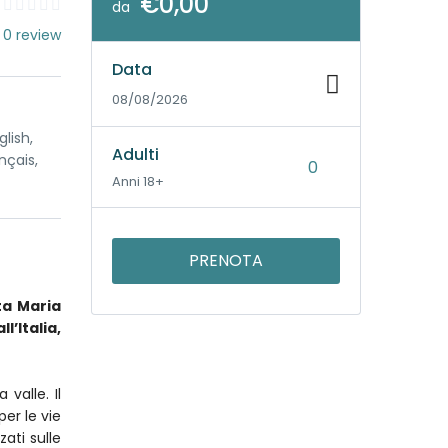
€0,00
da
 0 review
Data
08/08/2026
lish,
Adulti
nçais,
Anni 18+
PRENOTA
ta Maria
l’Italia,
valle. Il
per le vie
ati sulle