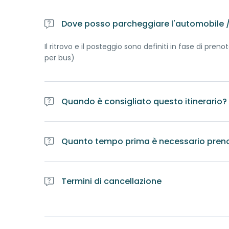
Dove posso parcheggiare l'automobile / 
Il ritrovo e il posteggio sono definiti in fase di p
per bus)
Quando è consigliato questo itinerario?
Il tour a Santa Maria Maggiore e al Museo dello Spa
Quanto tempo prima è necessario pren
E' obbligatorio prenotare l'itinerario almeno un mes
per accertarsi della disponibilità di professionisti e se
Termini di cancellazione
Il tour prenotato e cancellato a meno di una settim
Il tour prenotato e cancellato a meno di due giorni d