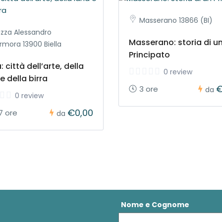
Masserano 13866 (BI)
azza Alessandro
Masserano: storia di u
mora 13900 Biella
Principato
a: città dell’arte, della
0 review
e della birra
€
3 ore
da
0 review
€0,00
7 ore
da
Nome e Cognome