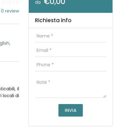
€0,00
da
 0 review
Richiesta info
lish,
abili, il
 locali di