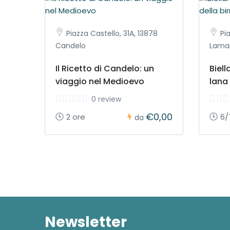
Piazza Castello, 31A, 13878
Pi
Candelo
Lamar
Il Ricetto di Candelo: un
Biell
viaggio nel Medioevo
lana 
0 review
€0,00
2 ore
6/
da
Newsletter