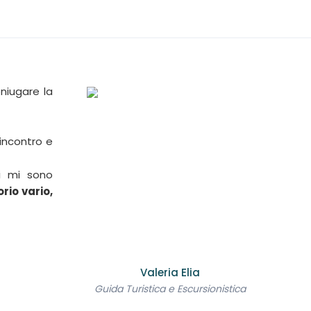
niugare la
incontro e
i mi sono
orio vario,
Valeria Elia
Guida Turistica e Escursionistica