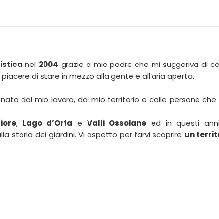
istica
nel
2004
grazie a mio padre che mi suggeriva di co
 piacere di stare in mezzo alla gente e all’aria aperta.
ata dal mio lavoro, dal mio territorio e dalle persone che 
iore
,
Lago d’Orta
e
Valli Ossolane
ed in questi ann
a storia dei giardini. Vi aspetto per farvi scoprire
un territ