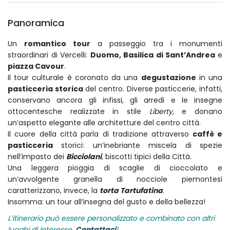
Panoramica
Un
romantico tour
a passeggio tra i monumenti
straordinari di Vercelli:
Duomo, Basilica di Sant’Andrea
e
piazza Cavour
.
Il tour culturale è coronato da una
degustazione
in una
pasticceria storica
del centro. Diverse pasticcerie, infatti,
conservano ancora gli infissi, gli arredi e le insegne
ottocentesche realizzate in stile
Liberty,
e donano
un’aspetto elegante alle architetture del centro città.
Il cuore della città parla di tradizione attraverso
caffè e
pasticceria
storici: un’inebriante miscela di spezie
nell’impasto dei
Bicciolani
, biscotti tipici della Città.
Una leggera pioggia di scaglie di cioccolato e
un’avvolgente granella di nocciole piemontesi
caratterizzano, invece, la
torta Tartufatina
.
Insomma: un tour all’insegna del gusto e della bellezza!
L’itinerario può essere personalizzato e combinato con altri
luoghi di interesse.
Contattaci
!