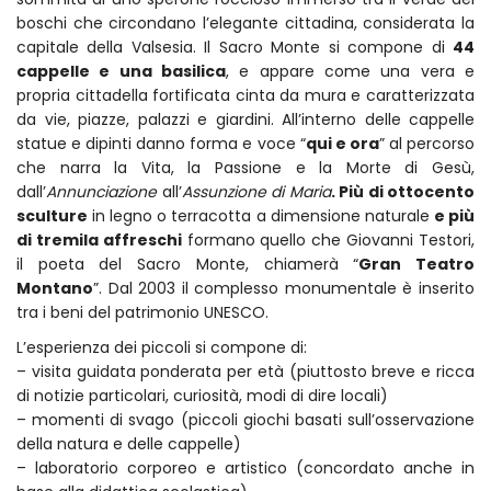
boschi che circondano l’elegante cittadina, considerata la
capitale della Valsesia. Il Sacro Monte si compone di
44
cappelle e una basilica
, e appare come una vera e
propria cittadella fortificata cinta da mura e caratterizzata
da vie, piazze, palazzi e giardini. All’interno delle cappelle
statue e dipinti danno forma e voce “
qui e ora
” al percorso
che narra la Vita, la Passione e la Morte di Gesù,
dall’
Annunciazione
all’
Assunzione di Maria
. Più di ottocento
sculture
in legno o terracotta a dimensione naturale
e più
di tremila affreschi
formano quello che Giovanni Testori,
il poeta del Sacro Monte, chiamerà “
Gran Teatro
Montano
”. Dal 2003 il complesso monumentale è inserito
tra i beni del patrimonio UNESCO.
L’esperienza dei piccoli si compone di:
– visita guidata ponderata per età (piuttosto breve e ricca
di notizie particolari, curiosità, modi di dire locali)
– momenti di svago (piccoli giochi basati sull’osservazione
della natura e delle cappelle)
– laboratorio corporeo e artistico (concordato anche in