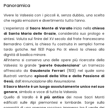
Panoramica
Vivere la Valsesia con i piccoli è, senza dubbio, una scelta
che regala emozioni e divertimento tutto l’anno.
L’esperienza al
Sacro Monte di Varallo
inizia nella
chiesa
di Santa Maria delle Grazie
, considerata suo prologo e
sintesi. Voluta sul finire del XV secolo dal frate francescano
Bernardino Caimi, la chiesa fu costruita in semplici forme
tardo gotiche. Nel 1931 Papa Pio IX elevò la chiesa alla
dignità di basilica minore.
All’interno si conserva una delle opere più ricercate della
Valsesia: la grande “
parete Gaudenziana
” un tramezzo
affrescato da
Gaudenzio Ferrari
(1513) nel quale sono
illustrati ventuno
episodi della Vita e della Passione di
Gesù
, dall’
Annunciazione
alla
Resurrezione
.
Il Sacro Monte è un luogo assolutamente unico nel suo
genere
, simbolo e voce di tutta la Valsesia.
Quello di Varallo è
il più antico
dei nove Sacri Monti
edificati sulle Alpi piemontesi e lombarde. Sorge sulla
sommità di uno sperone roccioso immerso tra il verde dei