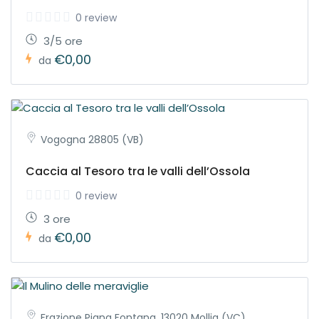
0 review
3/5 ore
€0,00
da
Vogogna 28805 (VB)
Caccia al Tesoro tra le valli dell’Ossola
0 review
3 ore
€0,00
da
Frazione Piana Fontana, 13020 Mollia (VC)