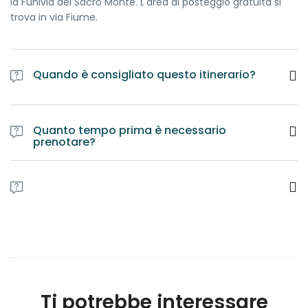
la Funivia del Sacro Monte. L'area di posteggio gratuita si
trova in via Fiume.
Quando è consigliato questo itinerario?
La visita si può fare tutto l'anno. Si consiglia di preferire il
mattino e organizzare un pranzo al sacco o nei ristoranti
Quanto tempo prima è necessario
locali.
prenotare?
E' obbligatorio prenotare l'itinerario almeno una settimana
prima della data fissata. E' comunque preferibile
contattare le Guide per accertarsi della disponibilità di
professionisti e servizi
Ti potrebbe interessare