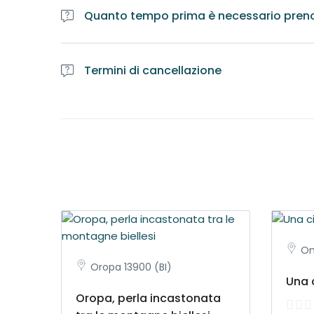
Quanto tempo prima è necessario pren
E' obbligatorio prenotare l'itinerario almeno 2 sett
Guide per accertarsi della disponibilità di professionis
Termini di cancellazione
Il tour prenotato e cancellato a meno di una settim
Il tour prenotato e cancellato a meno di due giorni 
Om
Oropa 13900 (BI)
Una 
Oropa, perla incastonata