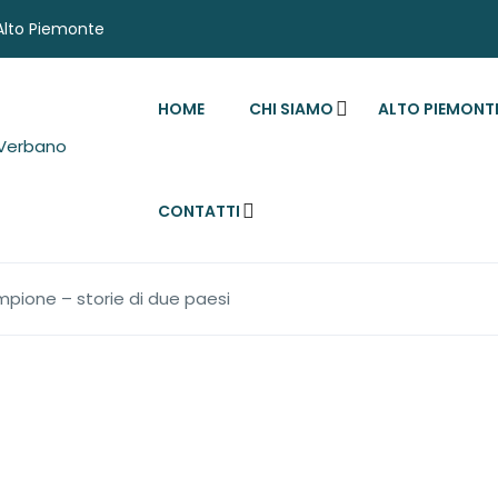
'Alto Piemonte
HOME
CHI SIAMO
ALTO PIEMONT
CONTATTI
mpione – storie di due paesi