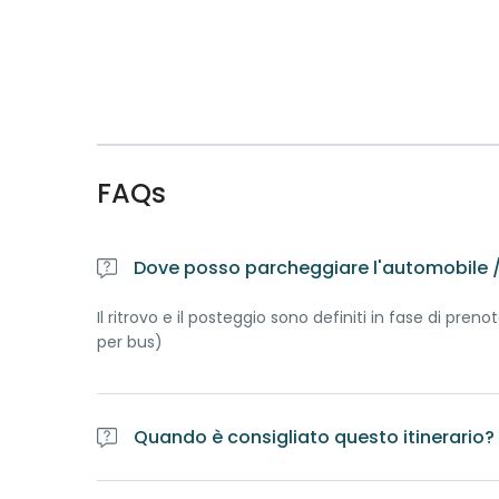
FAQs
Dove posso parcheggiare l'automobile / 
Il ritrovo e il posteggio sono definiti in fase di p
per bus)
Quando è consigliato questo itinerario?
L'itinerario al Passo del Sempione si esegue prefer