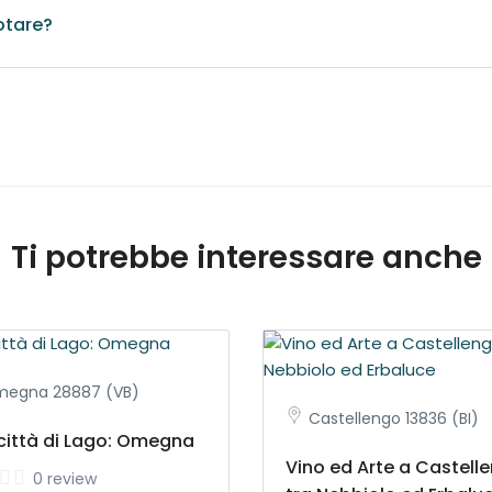
otare?
imane prima della data fissata. E' comunque preferibile contattare
ti e servizi
ana dalla data fissata viene corrisposto del 50%.
dalla data fissata viene corrisposto per intero
Ti potrebbe interessare anche
egna 28887 (VB)
Castellengo 13836 (BI)
città di Lago: Omegna
Vino ed Arte a Castell
0 review