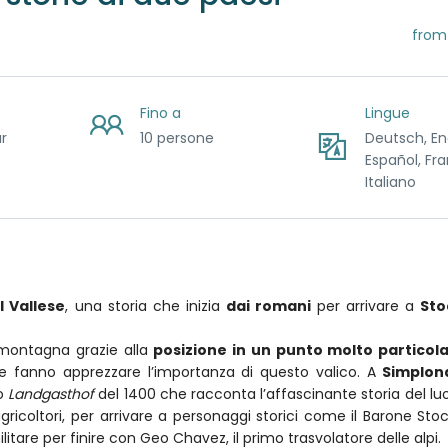
from
Fino a
Lingue
r
10 persone
Deutsch, Eng
Español, Fra
Italiano
l Vallese
, una storia che inizia
dai romani
per arrivare a
Sto
ta montagna grazie alla
posizione in un punto molto particola
 fanno apprezzare l’importanza di questo valico. A
Simplon
io
Landgasthof
del 1400 che racconta l’affascinante storia del luo
gricoltori, per arrivare a personaggi storici come il Barone Stoc
tare per finire con Geo Chavez, il primo trasvolatore delle alpi.