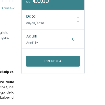
€0,00
da
 0 review
Data
08/08/2026
lish,
Adulti
nçais,
Anni 18+
PRENOTA
ckalper,
re delle
dorf
, nel
go, della
kalper di