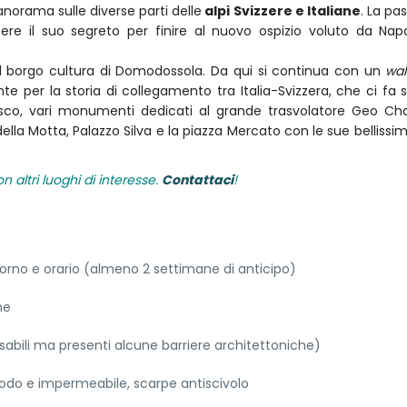
norama sulle diverse parti delle
alpi Svizzere e Italiane
. La pa
re il suo segreto per finire al nuovo ospizio voluto da Nap
del borgo cultura di Domodossola. Da qui si continua con un
wal
e per la storia di collegamento tra Italia-Svizzera, che ci fa sc
ncesco, vari monumenti dedicati al grande trasvolatore Geo Ch
della Motta, Palazzo Silva e la piazza Mercato con le sue bellissi
 altri luoghi di interesse.
Contattaci
!
giorno e orario (almeno 2 settimane di anticipo)
ne
isabili ma presenti alcune barriere architettoniche)
odo e impermeabile, scarpe antiscivolo