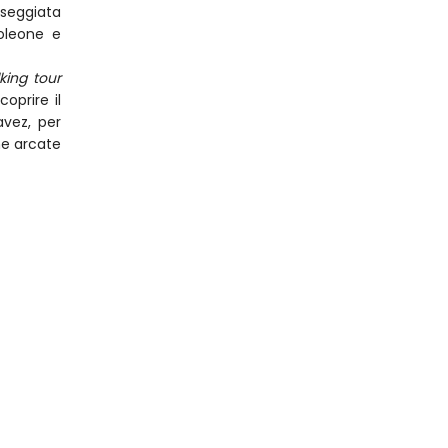
sseggiata
oleone e
king tour
oprire il
avez, per
me arcate