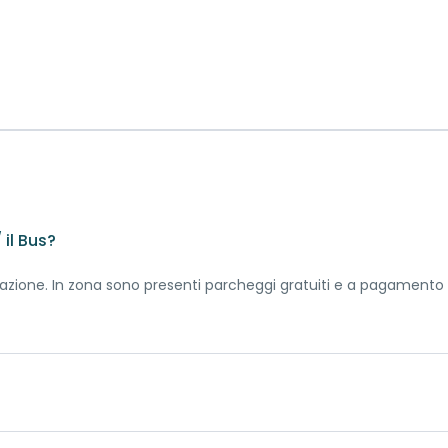
il Bus?
renotazione. In zona sono presenti parcheggi gratuiti e a pagament
ibilmente tra giugno e settembre.