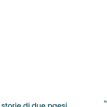
N
storie di due paesi