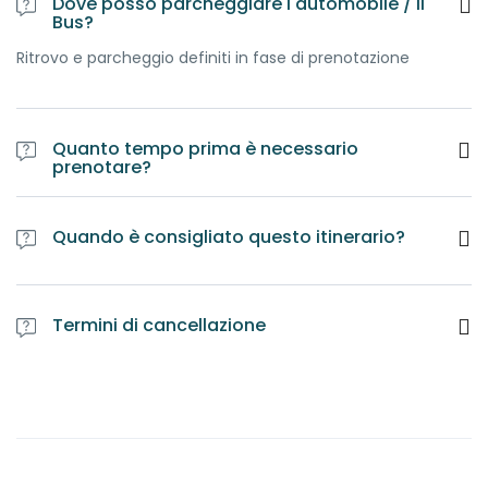
Dove posso parcheggiare l'automobile / il
Bus?
Ritrovo e parcheggio definiti in fase di prenotazione
Quanto tempo prima è necessario
prenotare?
E' obbligatorio prenotare l'itinerario almeno una settimana
prima della data fissata. E' comunque preferibile
Quando è consigliato questo itinerario?
contattare le Guide per accertarsi della disponibilità di
professionisti e servizi
Termini di cancellazione
Il tour prenotato e cancellato a meno di una settimana
dalla data fissata viene corrisposto del 50%.
Il tour prenotato e cancellato a meno di due giorni dalla
data fissata viene corrisposto per intero.