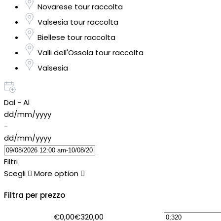
Novarese tour raccolta
Valsesia tour raccolta
Biellese tour raccolta
Valli dell'Ossola tour raccolta
Valsesia
Dal - Al
dd/mm/yyyy
-
dd/mm/yyyy
Filtri
Scegli
More option
Filtra per prezzo
€0,00
€320,00