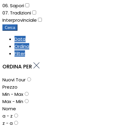
06. Sapori
07. Tradizioni
Interprovinciale
Cerca
Data
Ordina
Filter
ORDINA PER
Nuovi Tour
Prezzo
Min - Max
Max - Min
Nome
a - z
z - a