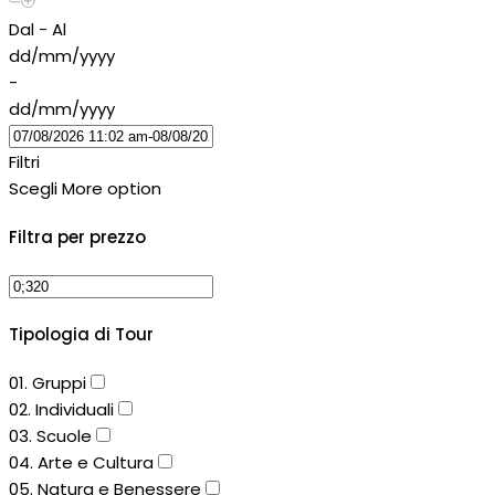
Dal - Al
dd/mm/yyyy
-
dd/mm/yyyy
Filtri
Scegli
More option
Filtra per prezzo
Tipologia di Tour
01. Gruppi
02. Individuali
03. Scuole
04. Arte e Cultura
05. Natura e Benessere