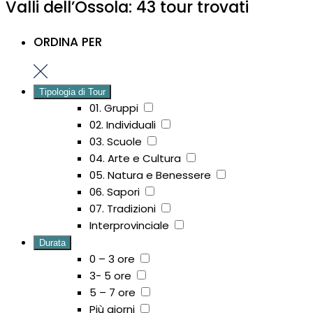
Valli dell’Ossola: 43 tour trovati
ORDINA PER
Tipologia di Tour
01. Gruppi
02. Individuali
03. Scuole
04. Arte e Cultura
05. Natura e Benessere
06. Sapori
07. Tradizioni
Interprovinciale
Durata
0 – 3 ore
3- 5 ore
5 – 7 ore
Più giorni