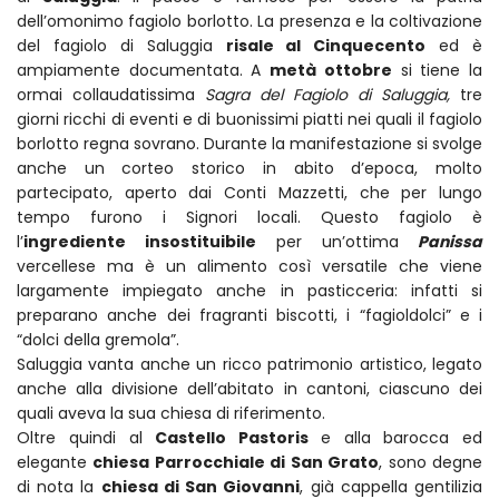
dell’omonimo fagiolo borlotto. La presenza e la coltivazione
del fagiolo di Saluggia
risale al Cinquecento
ed è
ampiamente documentata. A
metà ottobre
si tiene la
ormai collaudatissima
Sagra del Fagiolo di Saluggia,
tre
giorni ricchi di eventi e di buonissimi piatti nei quali il fagiolo
borlotto regna sovrano. Durante la manifestazione si svolge
anche un corteo storico in abito d’epoca, molto
partecipato, aperto dai Conti Mazzetti, che per lungo
tempo furono i Signori locali. Questo fagiolo è
l’
ingrediente insostituibile
per un’ottima
Panissa
vercellese ma è un alimento così versatile che viene
largamente impiegato anche in pasticceria: infatti si
preparano anche dei fragranti biscotti, i “fagioldolci” e i
“dolci della gremola”.
Saluggia vanta anche un ricco patrimonio artistico, legato
anche alla divisione dell’abitato in cantoni, ciascuno dei
quali aveva la sua chiesa di riferimento.
Oltre quindi al
Castello Pastoris
e alla barocca ed
elegante
chiesa Parrocchiale di San Grato
, sono degne
di nota la
chiesa di San Giovanni
, già cappella gentilizia