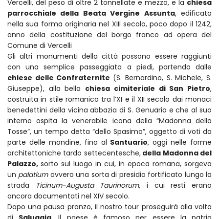
Vercelli, del peso di oltre 2 tonnellate e mezzo, e la
chiesa
parrocchiale della Beata Vergine Assunta
, edificata
nella sua forma originaria nel XIII secolo, poco dopo il 1242,
anno della costituzione del borgo franco ad opera del
Comune di Vercelli
Gli altri monumenti della città possono essere raggiunti
con una semplice passeggiata a piedi, partendo dalle
chiese delle Confraternite
(S. Bernardino, S. Michele, S.
Giuseppe), alla bella
chiesa cimiteriale di San Pietro
,
costruita in stile romanico tra l’XI e il XII secolo dai monaci
benedettini della vicina abbazia di S. Genuario e che al suo
interno ospita la venerabile icona della “Madonna della
Tosse”, un tempo detta “dello Spasimo”, oggetto di voti da
parte delle mondine, fino al
Santuario
, oggi nelle forme
architettoniche tardo settecentesche,
della Madonna del
Palazzo,
sorto sul luogo in cui, in epoca romana, sorgeva
un
palatium
ovvero una sorta di presidio fortificato lungo la
strada
Ticinum-Augusta Taurinorum
, i cui resti erano
ancora documentati nel XIV secolo.
Dopo una pausa pranzo, il nostro tour proseguirà alla volta
di
Saluggia
. Il paese è famoso per essere la patria