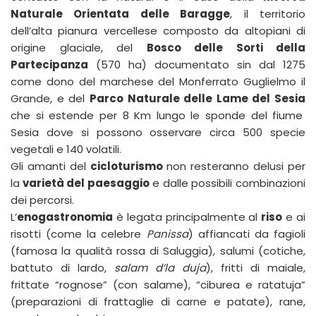
Naturale Orientata delle Baragge
, il territorio
dell’alta pianura vercellese composto da altopiani di
origine glaciale, del
Bosco delle Sorti della
Partecipanza
(570 ha) documentato sin dal 1275
come dono del marchese del Monferrato Guglielmo il
Grande, e del
Parco Naturale delle Lame del Sesia
che si estende per 8 Km lungo le sponde del fiume
Sesia dove si possono osservare circa 500 specie
vegetali e 140 volatili.
Gli amanti del
cicloturismo
non resteranno delusi per
la
varietà del paesaggio
e dalle possibili combinazioni
dei percorsi.
L’
enogastronomia
è legata principalmente al
riso
e ai
risotti (come la celebre
Panissa
) affiancati da fagioli
(famosa la qualità rossa di Saluggia), salumi (cotiche,
battuto di lardo,
salam d’la duja
), fritti di maiale,
frittate “rognose” (con salame), “ciburea e ratatuja”
(preparazioni di frattaglie di carne e patate), rane,