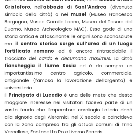
Cristoforo
, nell’
abbazia di Sant’Andrea
(divenuta
simbolo della città) o nei
musei
(M
useo Francesco
Borgogna
, Museo Camillo Leone, Museo del Tesoro del
Duomo, Museo Archeologico MAC). Essa gode di una
storia antica e affascinante: le origini sono sconosciute
ma
il centro storico sorge sull’area di un luogo
fortificato romano
ed è ancora rintracciabile il
tracciato del
cardo
e
decumano maximus
. La città
fiancheggia il fiume Sesia
ed è da sempre un
importantissimo centro agricolo, commerciale,
artigianale (famosa la lavorazione dell’argento) e
universitario.
Il
Principato di Lucedio
è una delle mete che desta
maggiore interesse nei visitatori: faceva parte di un
vasto feudo che l’imperatore carolingio Lotario donò
alla signoria degli Aleramici, nel X secolo e coincideva
con la zona compresa tra gli attuali comuni di Trino
Vercellese, Fontanetto Po e Livorno Ferraris.