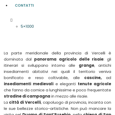
CONTATTI
5×1000
La parte meridionale della provincia di Vercelli è
dominata dal
panorama agricolo delle risaie
: gli
itinerari si sviluppano intorno alle
grange
, antichi
insediamenti abitativi nei quali il territorio veniva
bonificato e reso coltivabile, alle
cascine,
ad
insediamenti medievali
e eleganti
tenute agricole
che fanno da cornice a lunghissime e poco frequentate
stradine di campagna
in mezzo alle risaie.
La
città di
Vercelli
, capoluogo di provincia, incanta con
le sue bellezze storico-artistiche. Non può mancare la
visita nel
Duomo di Sant’Eusebio
, nella
chiesa di San